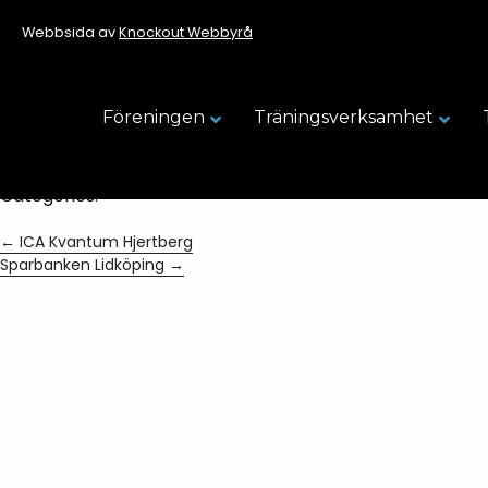
Dina Försäkringar
Webbsida av
Knockout Webbyrå
Kansli
|
28 januari, 2025
Föreningen
Träningsverksamhet
Categories:
←
ICA Kvantum Hjertberg
Sparbanken Lidköping
→