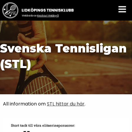
Webbsida av
Knockout Webbyrå
Svenska Tennisligan
(STL)
All information om
STL hittar du här
.