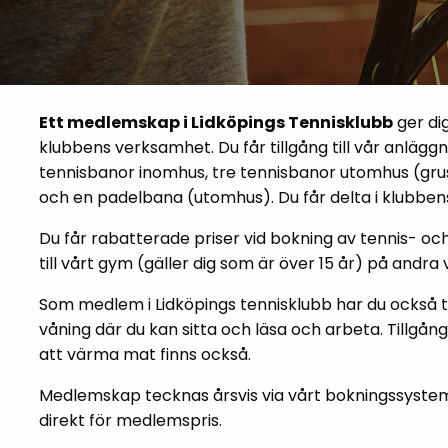
Ett medlemskap i Lidköpings Tennisklubb
ger di
klubbens verksamhet. Du får tillgång till vår anläg
tennisbanor inomhus, tre tennisbanor utomhus (gr
och en padelbana (utomhus). Du får delta i klubbe
Du får rabatterade priser vid bokning av tennis- oc
till vårt gym (gäller dig som är över 15 år) på andra 
Som medlem i Lidköpings tennisklubb har du också til
våning där du kan sitta och läsa och arbeta. Tillgång
att värma mat finns också.
Medlemskap tecknas årsvis via vårt bokningssystem 
direkt för medlemspris.