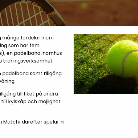
g många fördelar inom
gning som har fem
us), en padelbana inomhus
ns träningsverksamhet.
h padelbana samt tillgång
våning.
lgång till fiket på andra
 till kylskåp och möjlighet
Matchi, därefter spelar ni