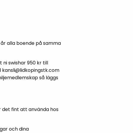
 18 år alla boende på samma
i swishar 950 kr till
ll kansli@lidkopingstk.com
miljemedlemskap så läggs
r det fint att använda hos
ngar och dina