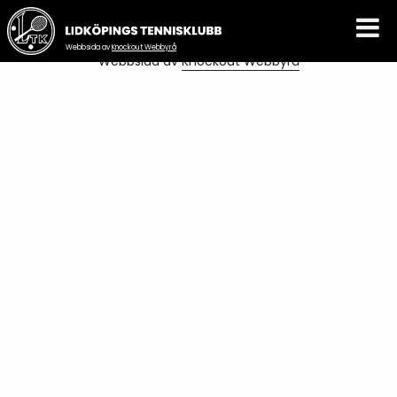
Author Archives:
Kansli
Webbsida av
Knockout Webbyrå
Webbsida av
Knockout Webbyrå