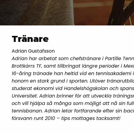
Tränare
Adrian Gustafsson
Adrian har arbetat som chefstränare i Partille Ten
Brottkärrs TF, samt tillbringat längre perioder i M
16-åring tränade han heltid vid en tennisakademi i
honom en stark grund i sporten. Utöver tränarutbil
studerat ekonomi vid Handelshögskolan och spans
Universitet. Adrian brinner för att utveckla tränin
och vill hjälpa så många som möjligt att nå sin ful
tennisbanan. Adrian letar fortfarande efter sin b
försvann runt 2010 – tips mottages tacksamt!