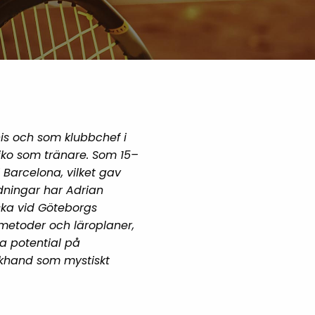
nis och som klubbchef i
exiko som tränare. Som 15–
 Barcelona, vilket gav
dningar har Adrian
ka vid Göteborgs
gsmetoder och läroplaner,
la potential på
ackhand som mystiskt