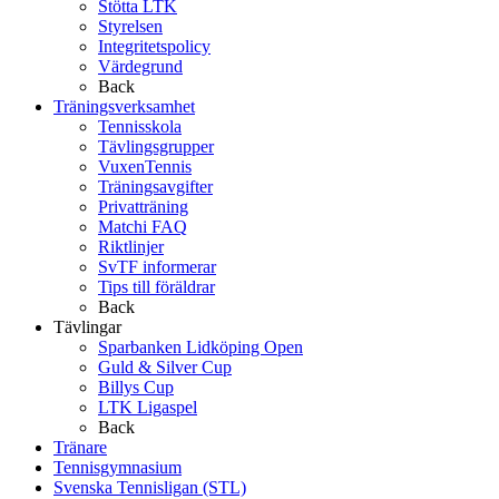
Stötta LTK
Styrelsen
Integritetspolicy
Värdegrund
Back
Träningsverksamhet
Tennisskola
Tävlingsgrupper
VuxenTennis
Träningsavgifter
Privatträning
Matchi FAQ
Riktlinjer
SvTF informerar
Tips till föräldrar
Back
Tävlingar
Sparbanken Lidköping Open
Guld & Silver Cup
Billys Cup
LTK Ligaspel
Back
Tränare
Tennisgymnasium
Svenska Tennisligan (STL)