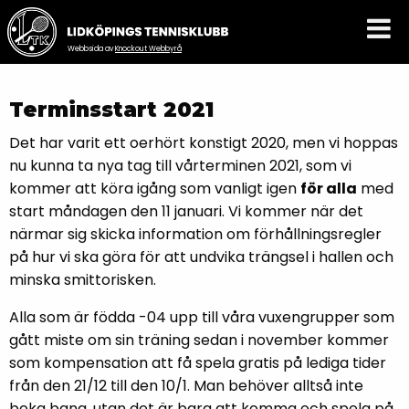
Webbsida av
Knockout Webbyrå
Terminsstart 2021
Det har varit ett oerhört konstigt 2020, men vi hoppas
nu kunna ta nya tag till vårterminen 2021, som vi
kommer att köra igång som vanligt igen
för alla
med
start måndagen den 11 januari. Vi kommer när det
närmar sig skicka information om förhållningsregler
på hur vi ska göra för att undvika trängsel i hallen och
minska smittorisken.
Alla som är födda -04 upp till våra vuxengrupper som
gått miste om sin träning sedan i november kommer
som kompensation att få spela gratis på lediga tider
från den 21/12 till den 10/1. Man behöver alltså inte
boka bana, utan det är bara att komma och spela på