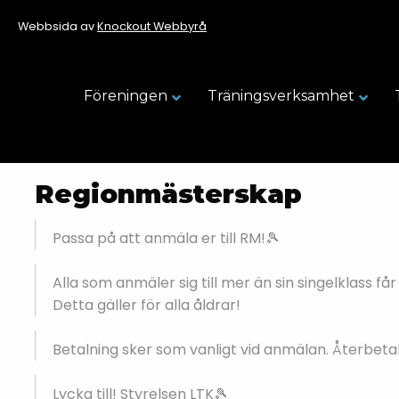
Webbsida av
Knockout Webbyrå
Föreningen
Träningsverksamhet
Regionmästerskap
Passa på att anmäla er till RM!🎾
Alla som anmäler sig till mer än sin singelklass f
Detta gäller för alla åldrar!
Betalning sker som vanligt vid anmälan. Återbetal
Lycka till! Styrelsen LTK🎾