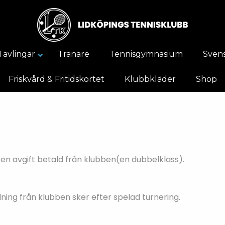
Tävlingar
Tränare
Tennisgymnasium
Svens
Friskvård & Fritidskortet
Klubbkläder
Shop
år en avgift betald från klubben(en dubbelklass).
ning från klubben sker efter spelad turnering.