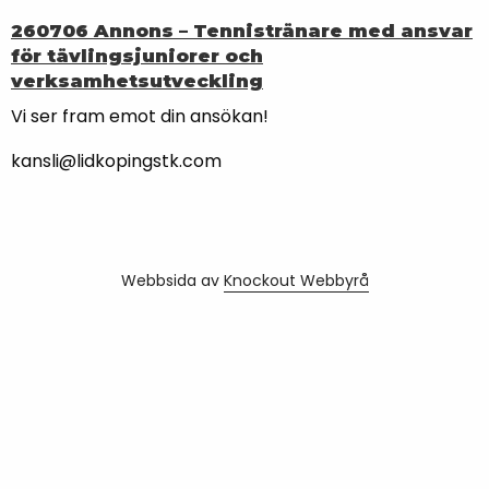
260706 Annons – Tennistränare med ansvar
för tävlingsjuniorer och
verksamhetsutveckling
Vi ser fram emot din ansökan!
kansli@lidkopingstk.com
Webbsida av
Knockout Webbyrå