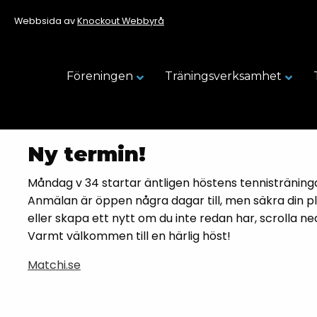
Webbsida av
Knockout Webbyrå
Föreningen
Träningsverksamhet
Ny termin!
Måndag v 34 startar äntligen höstens tennisträning
Anmälan är öppen några dagar till, men säkra din p
eller skapa ett nytt om du inte redan har, scrolla ned
Varmt välkommen till en härlig höst!
Matchi.se