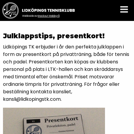
Webbsida av
Knockout Webbyrå
Julklappstips, presentkort!
Lidköpings TK erbjuder i år den perfekta julklappen i
form av presentkort på privatträning, både för tennis
och padel. Presentkorten kan köpas av klubbens
personal på plats i LTK-hallen och kan skräddarsys
med timantal efter önskemål. Priset motsvarar
ordinarie timpris för privatträning. För frågor eller
beställning kontakta kansliet,
kansli@lidkopingstk.com.