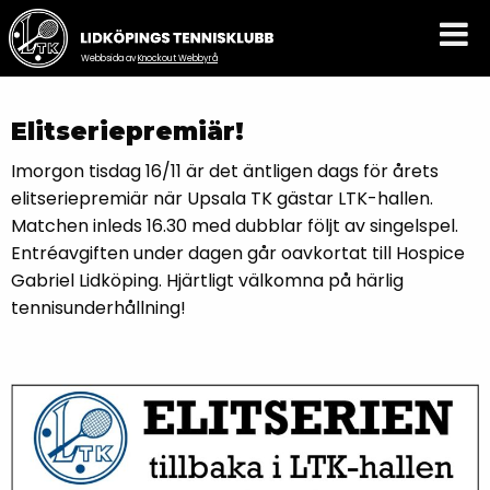
Webbsida av
Knockout Webbyrå
Elitseriepremiär!
Imorgon tisdag 16/11 är det äntligen dags för årets
elitseriepremiär när Upsala TK gästar LTK-hallen.
Matchen inleds 16.30 med dubblar följt av singelspel.
Entréavgiften under dagen går oavkortat till Hospice
Gabriel Lidköping. Hjärtligt välkomna på härlig
tennisunderhållning!